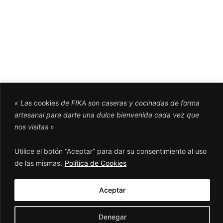
« Las
cookies
de FIKA son caseras y cocinadas de forma
artesanal para darte una dulce bienvenida cada vez que
nos visitas »
Utilice el botón “Aceptar” para dar su consentimiento al uso
WHATSAPPEANOS!​
de las mismas.
Política de Cookies
Aceptar
POLÍTICA DE PRIVACIDAD
POLÍTICA DE COOKIES
Denegar
POLÍTICA DE DEVOLUCIONES