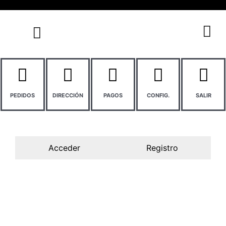
Ir
al
contenido
Cart
_
PEDIDOS
DIRECCIÓN
PAGOS
CONFIG.
SALIR
Acceder
Registro