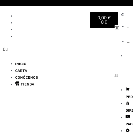
Ir
al
Cart
_
_
contenido
INICIO
0,00
€
0
PED
CARTA
_
CONÓCENOS
DIR
TIENDA
_
PAG
CON
INICIO
CARTA
CONÓCENOS
TIENDA
PED
DIR
PAG